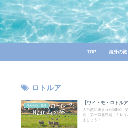
TOP
海外の旅
ロトルア
【ワイトモ・ロトルア
海外の旅・生活
大自然に囲まれた国NZ。
高！第一弾北島編。キレイ
ましょう！