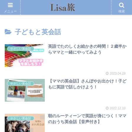
メニュー
検索
子どもと英会話
英語でたのしくお絵かきの時間！２歳半か
やさしい英会話
らママと一緒にやってみよう
2023.04.29
【ママの英会話】さんぽやお出かけ！子ど
やさしい英会話
もに英語で話しかけよう！
2022.12.10
朝のルーティーンで英語が身につく！ママ
やさしい英会話
のおうち英会話【音声付き】