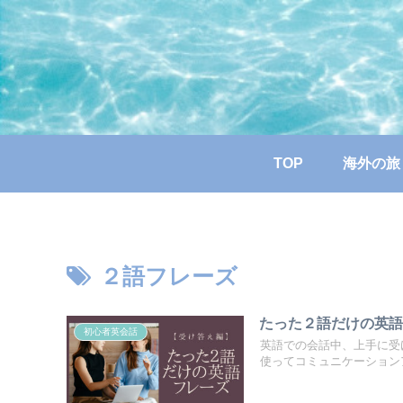
TOP
海外の旅
２語フレーズ
たった２語だけの英
初心者英会話
英語での会話中、上手に受
使ってコミュニケーション