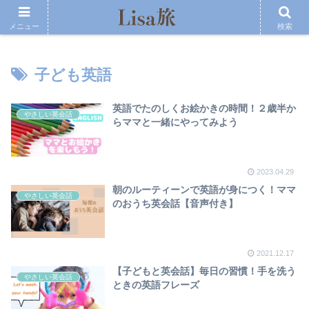
メニュー
検索
子ども英語
英語でたのしくお絵かきの時間！２歳半か
やさしい英会話
らママと一緒にやってみよう
2023.04.29
朝のルーティーンで英語が身につく！ママ
やさしい英会話
のおうち英会話【音声付き】
2021.12.17
【子どもと英会話】毎日の習慣！手を洗う
やさしい英会話
ときの英語フレーズ