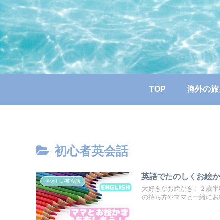
TOP
海外の旅
初心者英会話
英語でたのしくお絵
やさしい英会話
大好きなお絵かき！２歳半
の持ち方やママと一緒にお