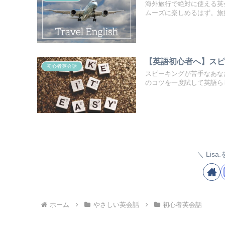
海外旅行で絶対に使える英
ムーズに楽しめるはず。旅
【英語初心者へ】ス
初心者英会話
スピーキングが苦手なあな
のコツを一度試して英語ら
Lis
ホーム
やさしい英会話
初心者英会話