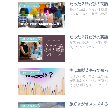
たった２語だけの英
初心者英会話
長い文章はいらない！簡単
るフレーズから相手への思
たった２語だけの英
初心者英会話
英語での会話中、上手に受
使ってコミュニケーション
実は和製英語って知っ
やさしい英会話
カタカナの日本語は全て英
が沢山あるんです。英語と
そうな単語をリストアップ
旅好きがオススメす
初心者英会話