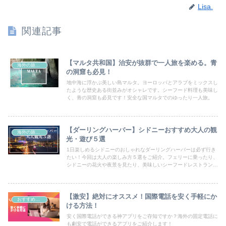
Lisa.
関連記事
【マルタ共和国】治安が抜群で一人旅を楽める。青
海外の旅・生活
の洞窟も必見！
地中海に浮かぶ美しい島マルタ。ヨーロッパとアラブをミックスし
たような歴史ある街並みがオシャレです。シーフード料理も美味し
く、青の洞窟も必見です！安全な国マルタでのゆったり一人旅。
【ダーリングハーバー】シドニーおすすめ大人の観
海外の旅・生活
光・遊び５選
1日楽しめるシドニーのおしゃれなダーリングハーバーは必ず行き
たい！今回は大人の楽しみ方５選をご紹介。フェリーに乗ったり、
シドニーの花火や夜景を見たり、美味しいシーフードレストランで
のディナーなど。楽しいエンターテイメントがたくさんあります
よ！
【激安】絶対にオススメ！国際電話を安く手軽にか
おすすめ商品
ける方法！
安く国際電話ができる神アプリをご存知ですか？海外の固定電話に
も劇安で電話ができるアプリをご紹介します！