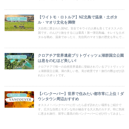
【ワイトモ・ロトルア】NZ北島で温泉・土ボタ
海外の旅・生活
ル・マオリ文化を満喫
大自然に囲まれた国NZ。安全でキウイの人柄も良くてオススメの
国です。のんびり旅をするには最高！第一弾北島編。キレイな土ボ
タルを眺め、温泉でゆったり、先住民のマオリ族の歴史も学んでみ
ましょう！
クロアチア世界遺産プリトヴィッツェ湖群国立公園
海外の旅・生活
は息をのむほど美しい!
クロアチアで唯一の自然世界遺産に登録されているプリトヴィッツ
ェ湖群国立公園。湖の美しい色、滝が絶景です！旅行の際はぜひ訪
れたいスポットです。
【バンクーバー】世界で住みたい都市常に上位！ダ
海外の旅・生活
ウンタウン周辺おすすめ
オススメ！バンクーバーに行ったら必ず訪れたい場所をご紹介で
す。広大な自然とモダンな街が融合する大人気のカナダ。特に気候
に恵まれ旅行、留学に最高の街バンクーバーにぜひ行ってみましょ
う！