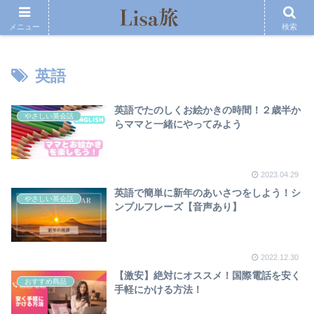
メニュー
検索
英語
英語でたのしくお絵かきの時間！２歳半か
やさしい英会話
らママと一緒にやってみよう
2023.04.29
英語で簡単に新年のあいさつをしよう！シ
やさしい英会話
ンプルフレーズ【音声あり】
2022.12.30
【激安】絶対にオススメ！国際電話を安く
おすすめ商品
手軽にかける方法！