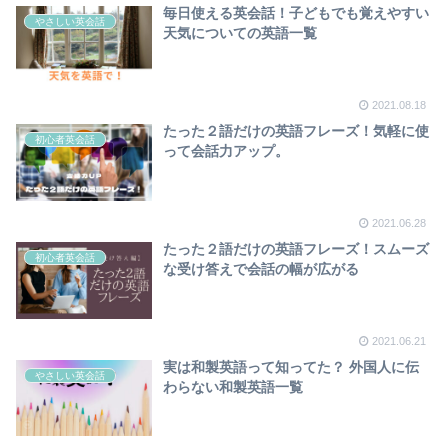
毎日使える英会話！子どもでも覚えやすい
やさしい英会話
天気についての英語一覧
2021.08.18
たった２語だけの英語フレーズ！気軽に使
初心者英会話
って会話力アップ。
2021.06.28
たった２語だけの英語フレーズ！スムーズ
初心者英会話
な受け答えで会話の幅が広がる
2021.06.21
実は和製英語って知ってた？ 外国人に伝
やさしい英会話
わらない和製英語一覧