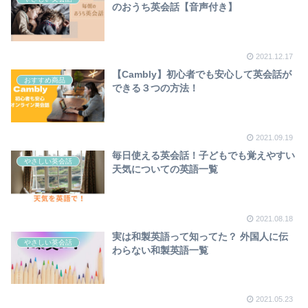
のおうち英会話【音声付き】
2021.12.17
【Cambly】初心者でも安心して英会話が
おすすめ商品
できる３つの方法！
2021.09.19
毎日使える英会話！子どもでも覚えやすい
やさしい英会話
天気についての英語一覧
2021.08.18
実は和製英語って知ってた？ 外国人に伝
やさしい英会話
わらない和製英語一覧
2021.05.23