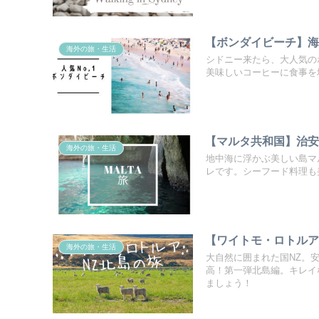
【ボンダイビーチ】
海外の旅・生活
シドニー来たら、大人気の
美味しいコーヒーに食事を
【マルタ共和国】治
海外の旅・生活
地中海に浮かぶ美しい島マ
レです。シーフード料理も
【ワイトモ・ロトルア
海外の旅・生活
大自然に囲まれた国NZ。
高！第一弾北島編。キレイ
ましょう！