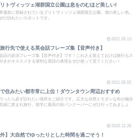
リトヴィッツェ湖群国立公園は息をのむほど美しい!
界遺産に登録されているプリトヴィッツェ湖群国立公園。湖の美しい色、
ぜひ訪れたいスポットです。
2021.05.13
る旅行先で使える英会話フレーズ集【音声付き】
会話の必須フレーズ集【音声付き】です！これさえ覚えておけば旅行もス
好きがオススメする便利な英語の表現をぜひ使って見てください！
2021.05.02
界で住みたい都市常に上位！ダウンタウン周辺おすすめ
行ったら必ず訪れたい場所をご紹介です。広大な自然とモダンな街が融合
気候に恵まれ旅行、留学に最高の街バンクーバーにぜひ行ってみましょ
2020.12.26
郊外】大自然でゆったりとした時間を過ごそう！