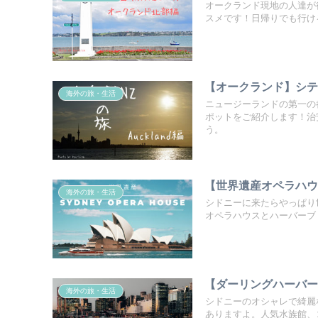
オークランド現地の人達が
スメです！日帰りでも行け
【オークランド】シ
海外の旅・生活
ニュージーランドの第一の
ポットをご紹介します！治
う。
【世界遺産オペラハ
海外の旅・生活
シドニーに来たらやっぱり
オペラハウスとハーバーブ
【ダーリングハーバ
海外の旅・生活
シドニーのオシャレで綺麗
ありますよ。人気水族館、