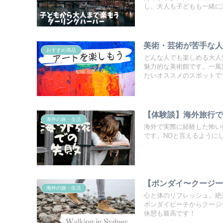
し。大人も子どもも一緒に
美術・芸術が苦手な人
おすすめ商品
どんな人でも楽しめる大人
魅力的な美術館です。一風
たいオススメのスポットで
【体験談】海外旅行
海外の旅・生活
海外で実際に経験した怖い
です。NOと言えるように
【ボンダイ〜クージ
海外の旅・生活
心と体のリフレッシュ。絶
ボンダイビーチからクージ
休憩も最高です！