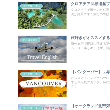
クロアチア世界遺産プ
海外の旅・生活
クロアチアで唯一の自然世
滝が絶景です！旅行の際は
旅好きがオススメす
初心者英会話
海外旅行で絶対に使える英
ムーズに楽しめるはず。旅
【バンクーバー】世
海外の旅・生活
オススメ！バンクーバーに
する大人気のカナダ。特に
う！
【オークランド北部
海外の旅・生活