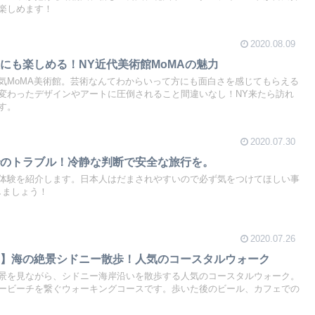
楽しめます！
2020.08.09
にも楽しめる！NY近代美術館MoMAの魅力
気MoMA美術館。芸術なんてわからいって方にも面白さを感じてもらえる
変わったデザインやアートに圧倒されること間違いなし！NY来たら訪れ
す。
2020.07.30
でのトラブル！冷静な判断で安全な旅行を。
体験を紹介します。日本人はだまされやすいので必ず気をつけてほしい事
しましょう！
2020.07.26
ー】海の絶景シドニー散歩！人気のコースタルウォーク
景を見ながら、シドニー海岸沿いを散歩する人気のコースタルウォーク。
ービーチを繋ぐウォーキングコースです。歩いた後のビール、カフェでの