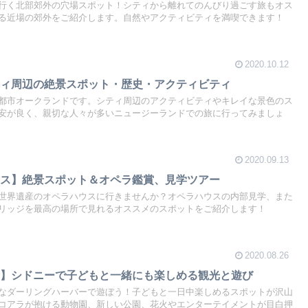
行く北部郊外の穴場スポット！シティから離れてのんびり過ごす旅もオス
る近場の郊外をご紹介します。自然やアクティビティを満喫できます！
2020.10.12
ティ周辺の絶景スポット・歴史・アクティビティ
都市オークランドです。シティ周辺のアクティビティやキレイな景色のス
安が良く、親切な人々が多いニュージーランドでの旅に行ってみましょ
2020.09.13
ウス】絶景スポット＆オペラ鑑賞、見学ツアー
世界遺産のオペラハウスに行きませんか？オペラハウスの内部見学、また
リッジを最高の場所で見れるオススメのスポットをご紹介します！
2020.08.26
ー】シドニーで子どもと一緒にも楽しめる観光と遊び
なダーリングハーバーで遊ぼう！子どもと一日中楽しめるスポットが沢山
コアラが抱ける動物園、新しい公園、花火やエンターテイメントが目白押