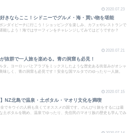
2020.07.23
海好きならここ！シドニーでグルメ・海・買い物を堪能
ボンダイビーチに行こう！ショッピングを楽しみ、カフェやレストランで
堪能しよう！海ではサーフィンをチャレンジしてみてはどうですか？
2020.07.21
安が抜群で一人旅を楽める。青の洞窟も必見！
ルタ。ヨーロッパとアラブをミックスしたような歴史ある街並みがオシャ
美味しく、青の洞窟も必見です！安全な国マルタでのゆったり一人旅。
2020.07.15
】NZ北島で温泉・土ボタル・マオリ文化を満喫
安全でキウイの人柄も良くてオススメの国です。のんびり旅をするには最
な土ボタルを眺め、温泉でゆったり、先住民のマオリ族の歴史も学んでみ
2020.07.14