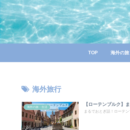
TOP
海外の旅
海外旅行
【ローテンブルク】
海外の旅・生活
まるでおとぎ話！ローテン