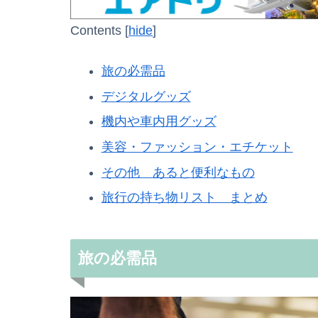
Contents
[
hide
]
旅の必需品
デジタルグッズ
機内や車内用グッズ
美容・ファッション・エチケット
その他 あると便利なもの
旅行の持ち物リスト まとめ
旅の必需品